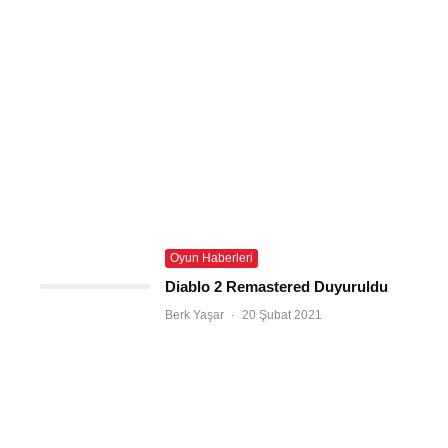
Oyun Haberleri
Diablo 2 Remastered Duyuruldu
Berk Yaşar
·
20 Şubat 2021