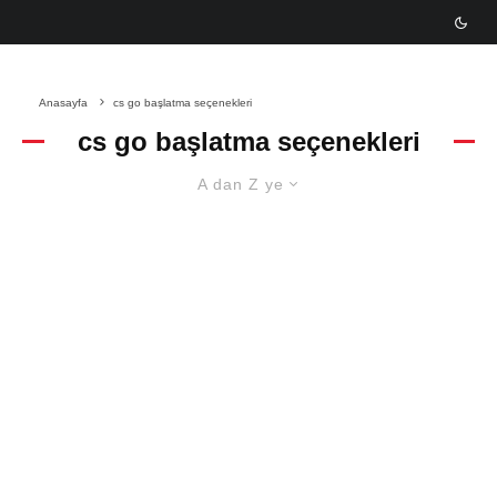
Anasayfa
cs go başlatma seçenekleri
cs go başlatma seçenekleri
A dan Z ye