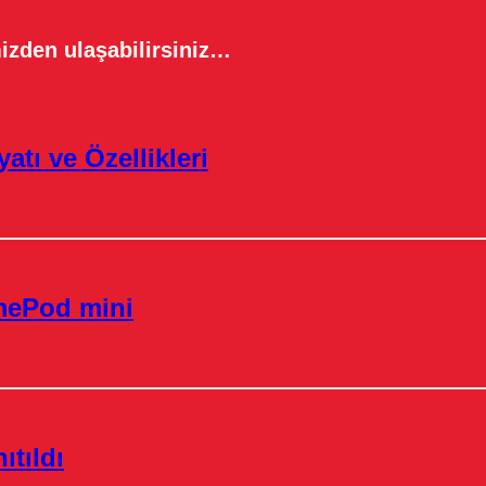
izden ulaşabilirsiniz…
atı ve Özellikleri
omePod mini
tıldı