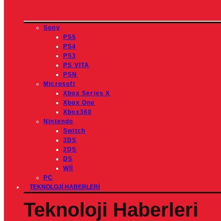
Sony
PS5
PS4
PS3
PS VITA
PSN
Microsoft
Xbox Series X
Xbox One
Xbox360
Nintendo
Switch
3DS
2DS
DS
Wİİ
PC
TEKNOLOJI HABERLERI
Teknoloji Haberleri