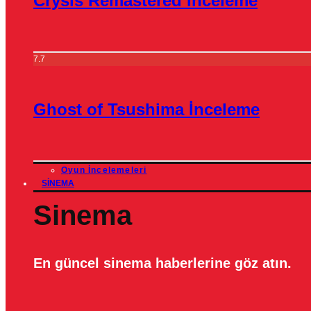
Crysis Remastered İnceleme
7.7
Ghost of Tsushima İnceleme
Oyun İncelemeleri
SINEMA
Sinema
En güncel sinema haberlerine göz atın.