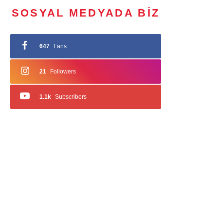
SOSYAL MEDYADA BIZ
647
Fans
21
Followers
1.1k
Subscribers