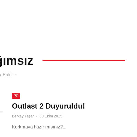
ğımsız
 Eski
PC
Outlast 2 Duyuruldu!
Berkay Yaşar
·
30 Ekim 2015
Korkmaya hazır mısınız?...