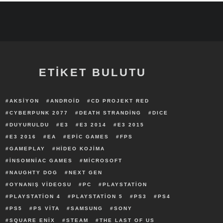
ETİKET BULUTU
AKSIYON
ANDROID
CD PROJEKT RED
CYBERPUNK 2077
DEATH STRANDING
DICE
DUYURULDU
E3
E3 2014
E3 2015
E3 2016
EA
EPIC GAMES
FPS
GAMEPLAY
HIDEO KOJIMA
INSOMNIAC GAMES
MICROSOFT
NAUGHTY DOG
NEXT GEN
OYNANIŞ VIDEOSU
PC
PLAYSTATION
PLAYSTATION 4
PLAYSTATION 5
PS3
PS4
PS5
PS VITA
SAMSUNG
SONY
SQUARE ENIX
STEAM
THE LAST OF US