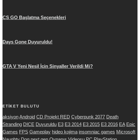
CS GO Başlatma Seçenekleri
Days Gone Duyuruldu!
GTA V Yeni Nesil İçin Sinyaller Verildi Mi?
ETİKET BULUTU
aksiyon
Android
CD Projekt RED
Cyberpunk 2077
Death
Stranding
DICE
Duyuruldu
E3
E3 2014
E3 2015
E3 2016
EA
Epic
Games
FPS
Gameplay
hideo kojima
insomniac games
Microsoft
Naughty Dog
next gen
Oynanış Videosu
PC
PlayStation