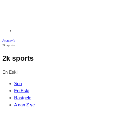
Anasayfa
2k sports
2k sports
En Eski
Son
En Eski
Rastgele
A dan Z ye