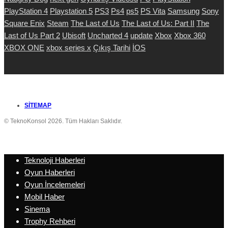
PlayStation 4
Playstation 5
PS3
Ps4
ps5
PS Vita
Samsung
Sony
Square Enix
Steam
The Last of Us
The Last of Us: Part II
The
Last of Us Part 2
Ubisoft
Uncharted 4
update
Xbox
Xbox 360
XBOX ONE
xbox series x
Çıkış Tarihi
İOS
SITEMAP
© TeknoKonsol 2026. Tüm Hakları Saklıdır.
Teknoloji Haberleri
Oyun Haberleri
Oyun İncelemeleri
Mobil Haber
Sinema
Trophy Rehberi